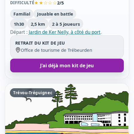
★★☆☆☆
2/5
DIFFICULTÉ
Familial
Jouable en battle
1h30
2,5 km
2 à 5 joueurs
Départ :
Jardin de Ker Nelly, à côté du port
.
RETRAIT DU KIT DE JEU
Office de tourisme de Trébeurden
J'ai déjà mon kit de jeu
Trévou-Tréguignec